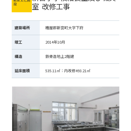
教育文化施
室 改修工事
設
建築場所
糟屋郡新宮町大字下府
竣工
2014年10月
構造
鉄骨造地上2階建
延床面積
535.11㎡：内改修493.21㎡