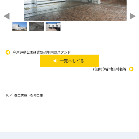
今津運動公園硬式野球場内野スタンド
一覧へもどる
(仮称)伊都地区特養等
TOP
施工実績
改修工事