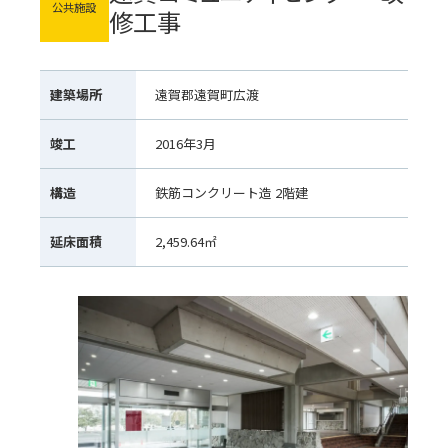
公共施設
修工事
建築場所
遠賀郡遠賀町広渡
竣工
2016年3月
構造
鉄筋コンクリート造 2階建
延床面積
2,459.64㎡