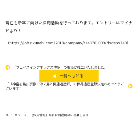
現在も新卒に向けた採用活動を行っております。エントリーはマイナ
ビより！
（
https://job.rikunabi.com/2018/company/r443781099/?isc=ps349
）
「フェイズインアネックス博多」の現場が竣工いたしました。
一覧へもどる
「『神宿る島』宗像・沖ノ島と関連遺産群」の世界遺産登録決定おめでとうご
ざいます！
TOP
ニュース
【採用情報】会社合同説明会に出展します